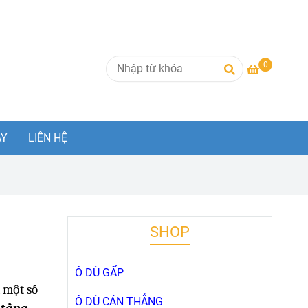
0
AY
LIÊN HỆ
SHOP
Ô DÙ GẤP
 một số
Ô DÙ CÁN THẲNG
 tầng
.