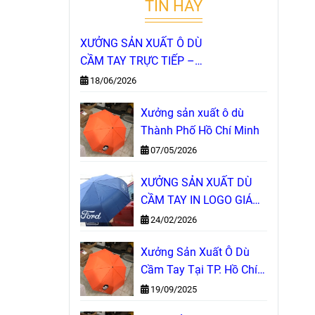
TIN HAY
XƯỞNG SẢN XUẤT Ô DÙ
CẦM TAY TRỰC TIẾP –
NHẬN IN LOGO THEO YÊU
18/06/2026
CẦU, GIÁ GỐC TẠI XƯỞNG
Xưởng sản xuất ô dù
Thành Phố Hồ Chí Minh
07/05/2026
XƯỞNG SẢN XUẤT DÙ
CẦM TAY IN LOGO GIÁ
GỐC
24/02/2026
Xưởng Sản Xuất Ô Dù
Cầm Tay Tại TP. Hồ Chí
Minh
19/09/2025