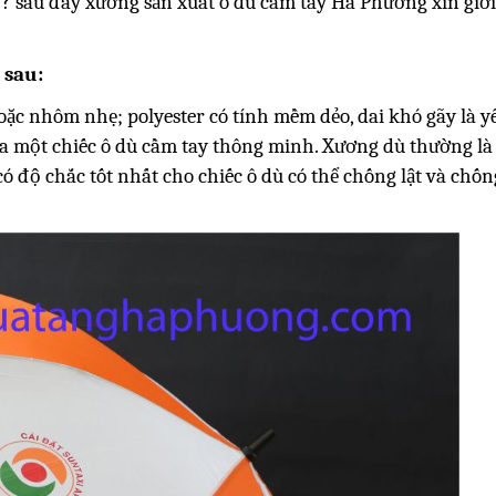
 ? sau đây xưởng sản xuất ô dù cầm tay Hà Phương xin giới
 sau:
ặc nhôm nhẹ; polyester có tính mềm dẻo, dai khó gãy là y
a một chiếc ô dù cầm tay thông minh. Xương dù thường là 
 có độ chắc tốt nhất cho chiếc ô dù có thể chống lật và chố