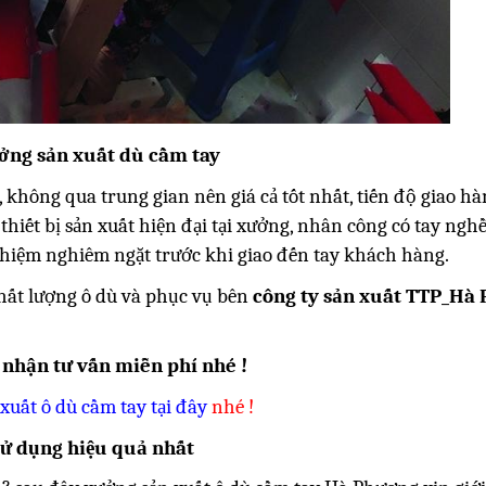
ởng sản xuất dù cầm tay
n, không qua trung gian nên giá cả tốt nhất, tiến độ giao 
hiết bị sản xuất hiện đại tại xưởng, nhân công có tay ngh
ghiệm nghiêm ngặt trước khi giao đến tay khách hàng.
hất lượng ô dù và phục vụ bên
công ty sản xuất TTP_Hà
 nhận tư vấn miễn phí nhé !
 xuất ô dù cầm tay
tại đây
nhé !
 sử dụng hiệu quả nhất