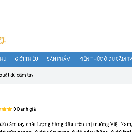
CHỦ
GIỚI THIỆU
SẢN PHẨM
KIẾN THỨC Ô DÙ CẦM T
xuất dù cầm tay
0 Đánh giá
 dù cầm tay chất lượng hàng đầu trên thị trường Việt Nam,
 dù gấp ngược, ô dù cán cong, ô dù cán thẳng, ô dù hai