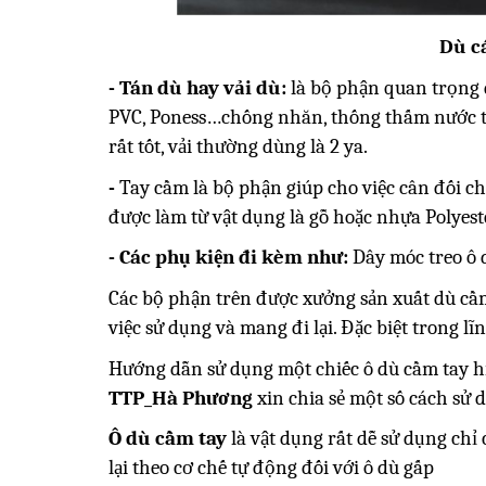
Dù c
- Tán dù hay vải dù:
là bộ phận quan trọng đ
PVC, Poness…chống nhăn, thống thấm nước tố
rất tốt, vải thường dùng là 2 ya.
-
Tay cầm là bộ phận giúp cho việc cân đối ch
được làm từ vật dụng là gỗ hoặc nhựa Polyes
- Các phụ kiện đi kèm như:
Dây móc treo ô d
Các bộ phận trên được xưởng sản xuất dù cầm 
việc sử dụng và mang đi lại. Đặc biệt trong lĩ
Hướng dẫn sử dụng một chiếc ô dù cầm tay hi
TTP_Hà Phương
xin chia sẻ một số cách sử 
Ô dù cầm tay
là vật dụng rất dễ sử dụng chỉ
lại theo cơ chế tự động đối với ô dù gấp