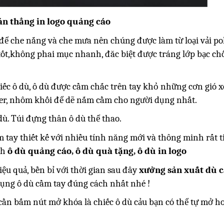
án thẳng in logo quảng cáo
ể che nắng và che mưa nên chúng được làm từ loại vải pol
t,không phai mục nhanh, đăc biệt được tráng lớp bạc ch
iếc ô dù, ô dù được cầm chắc trên tay khỏ những cơn gió x
ter, nhôm khối để dẽ nắm cầm cho người dụng nhất.
ù. Túi đựng thân ô dù thể thao.
tay thiết kế với nhiều tính năng mới và thông minh rất ti
nh
ô dù quảng cáo, ô dù quà tặng, ô dù in logo
ệu quả, bền bỉ với thời gian sau đây
xưởng sản xuất dù 
dụng ô dù cầm tay đúng cách nhất nhé !
 cần bấm nút mở khóa là chiếc ô dù cảu bạn có thể tự mở h