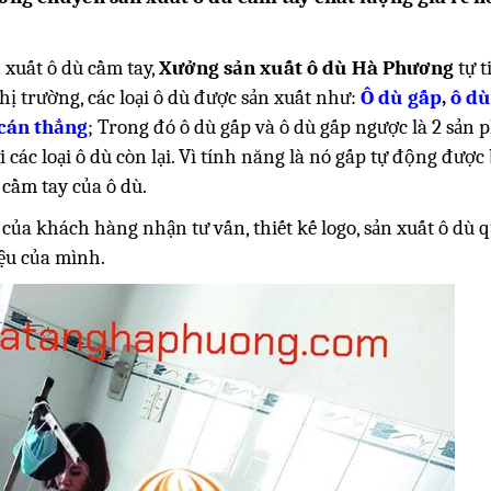
 xuất ô dù cầm tay,
Xưởng sản xuất ô dù Hà Phương
tự t
hị trường, các loại ô dù được sản xuất như:
Ô dù gấp
,
ô dù
 cán thẳng
; Trong đó ô dù gấp và ô dù gấp ngược là 2 sản 
các loại ô dù còn lại. Vì tính năng là nó gấp tự động được
cầm tay của ô dù.
của khách hàng nhận tư vấn, thiết kế logo, sản xuất ô dù q
ệu của mình.