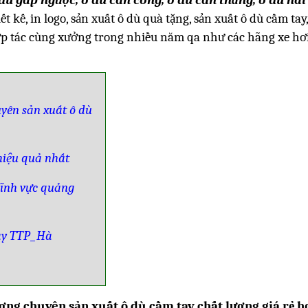
 kế, in logo, sản xuất ô dù quà tặng, sản xuất ô dù cầm tay,
ợp tác cùng xưởng trong nhiều năm qa như các hãng xe hơi
yên sản xuất ô dù
 hiệu quả nhất
lĩnh vực quảng
tay TTP_Hà
ng chuyên sản xuất ô dù cầm tay chất lượng giá rẻ h