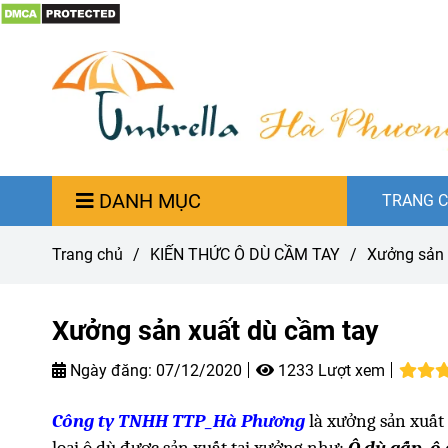
DANH MỤC
TRANG 
Trang chủ
/
KIẾN THỨC Ô DÙ CẦM TAY
/
Xưởng sản 
Xưởng sản xuất dù cầm tay
Ngày đăng:
07/12/2020
1233 Lượt xem
Công ty TNHH TTP_Hà Phương
là xưởng sản xuất
loại ô dù được sản xuất tại xưởng như:
Ô dù gấp, ô