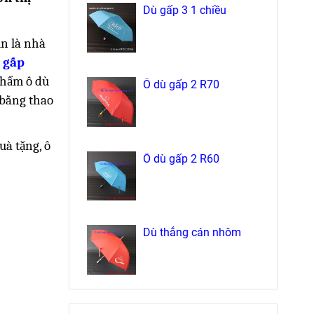
Dù gấp 3 1 chiều
in là nhà
 gấp
phẩm ô dù
Ô dù gấp 2 R70
 bằng thao
uà tặng, ô
Ô dù gấp 2 R60
Dù thẳng cán nhôm