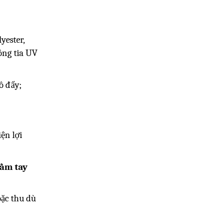
yester,
ống tia UV
ô đẩy;
ện lợi
cầm tay
oặc thu dù