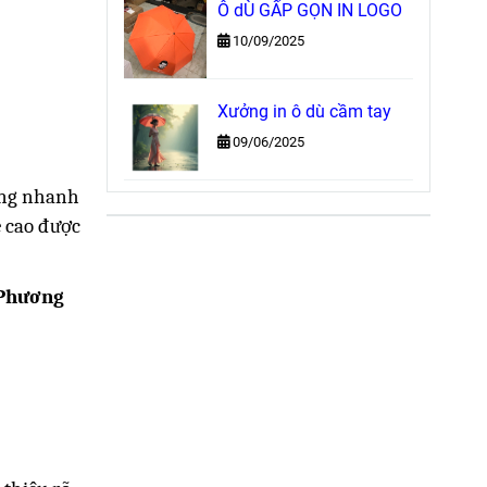
Ô dÙ GẤP GỌN IN LOGO
10/09/2025
Xưởng in ô dù cầm tay
09/06/2025
hàng nhanh
ề cao được
 Phương