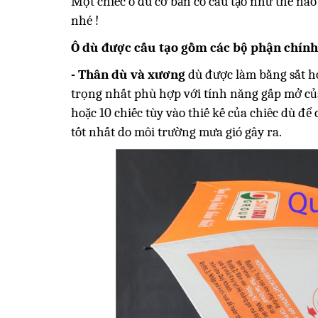
Một chiếc ô dù cơ bản có cấu tạo như thế nào
nhé !
Ô dù được cấu tạo gồm các bộ phận chính
- Thân dù và xương
dù được làm bằng sắt ho
trọng nhất phù hợp với tính năng gấp mở củ
hoặc 10 chiếc tùy vào thiế kế của chiêc dù để
tốt nhất do môi trường mưa gió gây ra.