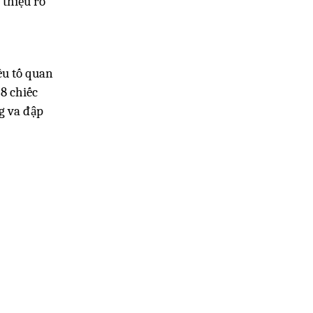
 thiệu rõ
êu tố quan
8 chiếc
ng va đập