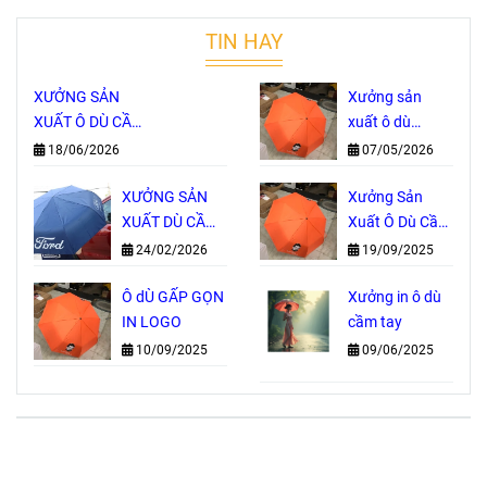
TIN HAY
XƯỞNG SẢN
Xưởng sản
XUẤT Ô DÙ CẦM
xuất ô dù
TAY TRỰC TIẾP
Thành Phố Hồ
18/06/2026
07/05/2026
– NHẬN IN
Chí Minh
LOGO THEO
XƯỞNG SẢN
Xưởng Sản
YÊU CẦU, GIÁ
XUẤT DÙ CẦM
Xuất Ô Dù Cầm
GỐC TẠI
TAY IN LOGO
Tay Tại TP. Hồ
24/02/2026
19/09/2025
XƯỞNG
GIÁ GỐC
Chí Minh
Ô dÙ GẤP GỌN
Xưởng in ô dù
IN LOGO
cầm tay
10/09/2025
09/06/2025