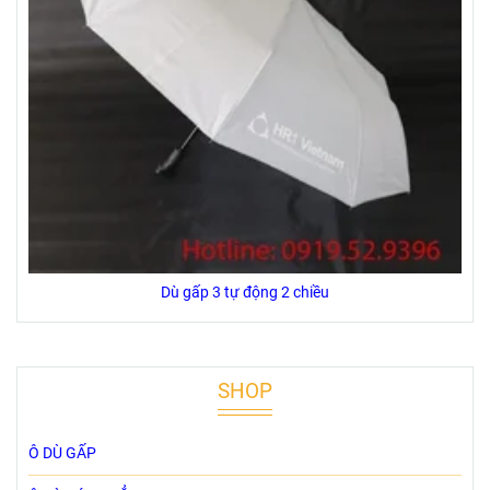
Dù gấp 3 tự động 2 chiều
SHOP
Ô DÙ GẤP