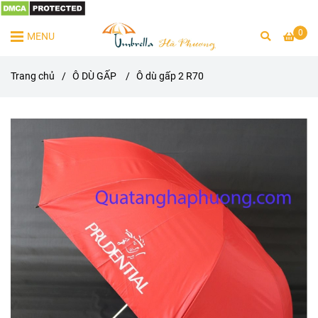
0
MENU
Trang chủ
/
Ô DÙ GẤP
/
Ô dù gấp 2 R70