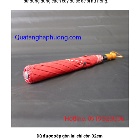
sử dụng đúng cách cây dù sẽ dễ bị hư hỏng.
Dù được xếp gòn lại chỉ còn 32cm