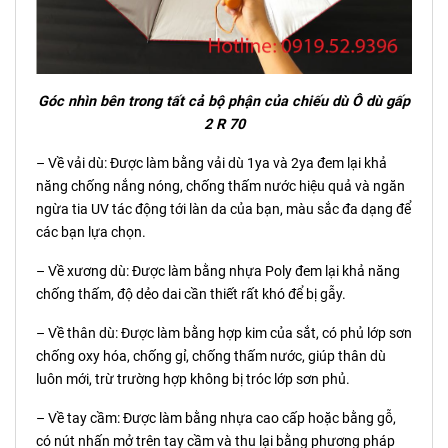
Góc nhìn bên trong tất cả bộ phận của chiếu dù Ô dù gấp
2 R 70
– Về vải dù: Được làm bằng vải dù 1ya và 2ya đem lại khả
năng chống nắng nóng, chống thấm nước hiệu quả và ngăn
ngừa tia UV tác động tới làn da của bạn, màu sắc đa dạng để
các bạn lựa chọn.
– Về xương dù: Được làm bằng nhựa Poly đem lại khả năng
chống thấm, độ dẻo dai cần thiết rất khó để bị gẫy.
– Về thân dù: Được làm bằng hợp kim của sắt, có phủ lớp sơn
chống oxy hóa, chống gỉ, chống thấm nước, giúp thân dù
luôn mới, trừ trường hợp không bị tróc lớp sơn phủ.
– Về tay cầm: Được làm bằng nhựa cao cấp hoặc bằng gỗ,
có nút nhấn mở trên tay cầm và thu lại bằng phương pháp