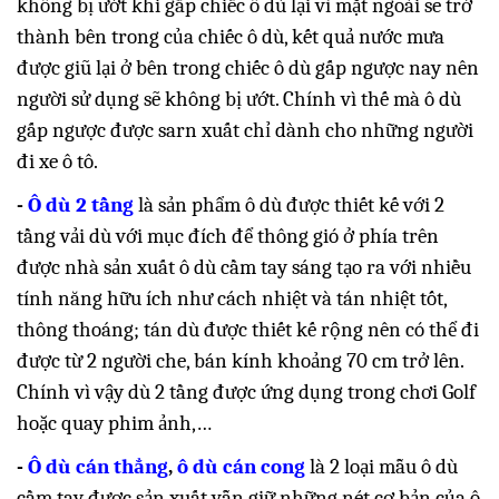
không bị ướt khi gấp chiếc ô dù lại vì mặt ngoài sẽ trở
thành bên trong của chiếc ô dù, kết quả nước mưa
được giũ lại ở bên trong chiếc ô dù gấp ngược nay nên
người sử dụng sẽ không bị ướt. Chính vì thế mà ô dù
gấp ngược được sarn xuất chỉ dành cho những người
đi xe ô tô.
-
Ô dù 2 tầng
là sản phẩm ô dù được thiết kế với 2
tầng vải dù với mục đích để thông gió ở phía trên
được nhà sản xuất ô dù cầm tay sáng tạo ra với nhiều
tính năng hữu ích như cách nhiệt và tán nhiệt tốt,
thông thoáng; tán dù được thiết kế rộng nên có thể đi
được từ 2 người che, bán kính khoảng 70 cm trở lên.
Chính vì vậy dù 2 tầng được ứng dụng trong chơi Golf
hoặc quay phim ảnh,…
-
Ô dù cán thẳng
,
ô dù cán cong
là 2 loại mẫu ô dù
cầm tay được sản xuất vẫn giữ những nét cơ bản của ô