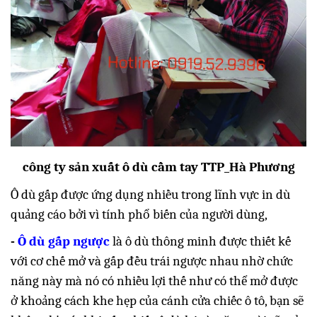
công ty sản xuất ô dù cầm tay TTP_Hà Phương
Ô dù gấp được ứng dụng nhiều trong lĩnh vực in dù
quảng cáo bởi vì tính phổ biến của người dùng,
-
Ô dù gấp ngược
là ô dù thông minh được thiết kế
với cơ chế mở và gấp đều trái ngược nhau nhờ chức
năng này mà nó có nhiều lợi thế như có thể mở được
ở khoảng cách khe hẹp của cánh cửa chiếc ô tô, bạn sẽ