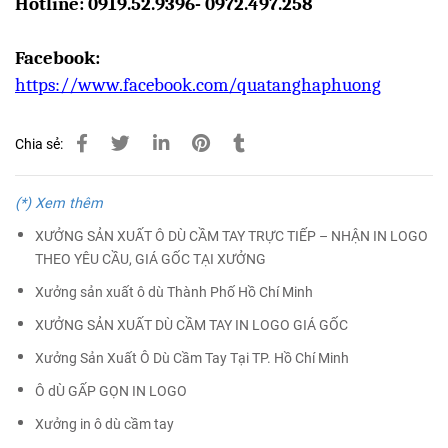
Hotline: 0919.52.9396- 0972.497.258
Facebook:
https://www.facebook.com/quatanghaphuong
Chia sẻ:
(*) Xem thêm
XƯỞNG SẢN XUẤT Ô DÙ CẦM TAY TRỰC TIẾP – NHẬN IN LOGO
THEO YÊU CẦU, GIÁ GỐC TẠI XƯỞNG
Xưởng sản xuất ô dù Thành Phố Hồ Chí Minh
XƯỞNG SẢN XUẤT DÙ CẦM TAY IN LOGO GIÁ GỐC
Xưởng Sản Xuất Ô Dù Cầm Tay Tại TP. Hồ Chí Minh
Ô dÙ GẤP GỌN IN LOGO
Xưởng in ô dù cầm tay