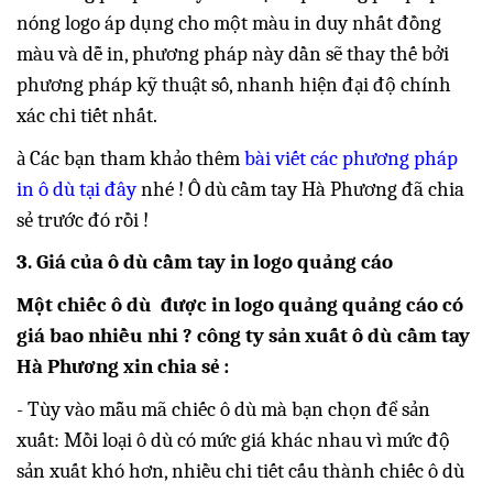
nóng logo áp dụng cho một màu in duy nhất đồng
màu và dễ in, phương pháp này dần sẽ thay thế bởi
phương pháp kỹ thuật số, nhanh hiện đại độ chính
xác chi tiết nhất.
à
Các bạn tham khảo thêm
bài viết các phương pháp
in ô dù tại đây
nhé ! Ô dù cầm tay Hà Phương đã chia
sẻ trước đó rồi !
3. Giá của ô dù cầm tay in logo quảng cáo
Một chiếc ô dù được in logo quảng quảng cáo có
giá bao nhiều nhi ? công ty sản xuất ô dù cầm tay
Hà Phương xin chia sẻ :
- Tùy vào mẫu mã chiếc ô dù mà bạn chọn để sản
xuất: Mồi loại ô dù có mức giá khác nhau vì mức độ
sản xuất khó hơn, nhiều chi tiết cấu thành chiếc ô dù