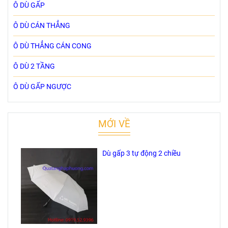
Ô DÙ GẤP
Ô DÙ CÁN THẲNG
Ô DÙ THẲNG CÁN CONG
Ô DÙ 2 TẦNG
Ô DÙ GẤP NGƯỢC
MỚI VỀ
Dù gấp 3 tự động 2 chiều