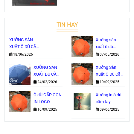
TIN HAY
XƯỞNG SẢN
Xưởng sản
XUẤT Ô DÙ CẦM
xuất ô dù
TAY TRỰC TIẾP
Thành Phố Hồ
18/06/2026
07/05/2026
– NHẬN IN
Chí Minh
LOGO THEO
XƯỞNG SẢN
Xưởng Sản
YÊU CẦU, GIÁ
XUẤT DÙ CẦM
Xuất Ô Dù Cầm
GỐC TẠI
TAY IN LOGO
Tay Tại TP. Hồ
24/02/2026
19/09/2025
XƯỞNG
GIÁ GỐC
Chí Minh
Ô dÙ GẤP GỌN
Xưởng in ô dù
IN LOGO
cầm tay
10/09/2025
09/06/2025