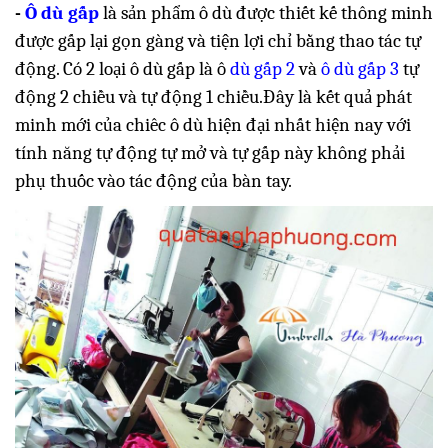
-
Ô dù gấp
là sản phẩm ô dù được thiết kế thông minh
được gấp lại gọn gàng và tiện lợi chỉ bằng thao tác tự
động. Có 2 loại ô dù gấp là ô
dù gấp 2
và
ô dù gấp 3
tự
động 2 chiều và tự động 1 chiều.Đây là kết quả phát
minh mới của chiêc ô dù hiện đại nhất hiện nay với
tính năng tự động tự mở và tự gấp này không phải
phụ thuốc vào tác động của bàn tay.