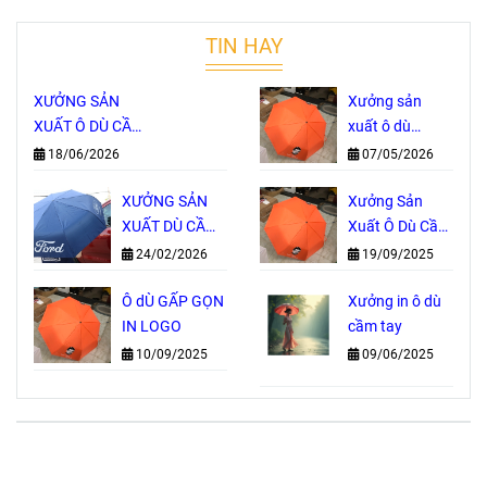
TIN HAY
XƯỞNG SẢN
Xưởng sản
XUẤT Ô DÙ CẦM
xuất ô dù
TAY TRỰC TIẾP
Thành Phố Hồ
18/06/2026
07/05/2026
– NHẬN IN
Chí Minh
LOGO THEO
XƯỞNG SẢN
Xưởng Sản
YÊU CẦU, GIÁ
XUẤT DÙ CẦM
Xuất Ô Dù Cầm
GỐC TẠI
TAY IN LOGO
Tay Tại TP. Hồ
24/02/2026
19/09/2025
XƯỞNG
GIÁ GỐC
Chí Minh
Ô dÙ GẤP GỌN
Xưởng in ô dù
IN LOGO
cầm tay
10/09/2025
09/06/2025