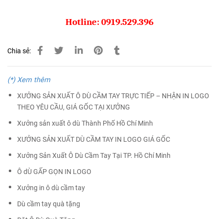
Hotline: 0919.529.396
Chia sẻ:
(*) Xem thêm
XƯỞNG SẢN XUẤT Ô DÙ CẦM TAY TRỰC TIẾP – NHẬN IN LOGO
THEO YÊU CẦU, GIÁ GỐC TẠI XƯỞNG
Xưởng sản xuất ô dù Thành Phố Hồ Chí Minh
XƯỞNG SẢN XUẤT DÙ CẦM TAY IN LOGO GIÁ GỐC
Xưởng Sản Xuất Ô Dù Cầm Tay Tại TP. Hồ Chí Minh
Ô dÙ GẤP GỌN IN LOGO
Xưởng in ô dù cầm tay
Dù cầm tay quà tặng