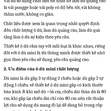
Vải dù sử dụng chất liệu tốt nhất để làm dù quảng cáo
là vải pongge hoặc vải poly có độ bền tốt, vải không
thấm nước, không co giãn.
Chất liệu được xem là quan trọng nhất quyết định
đến chất lượng ô dù, làm dù quảng cáo, làm dù quà
tặng làm ô dù sự kiện theo yêu cầu.
Thiết kế ô dù cầm tay với mỗi loại là khác nhau, riêng
đối với ô dù mini là dù thông minh được thiết kế nhỏ
gọn theo yêu cầu sử dụng, yêu cầu quảng cáo.
2. Ưu điểm của ô dù mini chất lượng
Dù mini là dù gấp 3 tự động 2 chiều hoặc dù gấp 2 tự
động 1 chiều. về thiết kế ô dù mini gấp có kích thước
bán kinh R khi mở dù =56 cm, chiều dài thân dù là 80
cm, khi gấp lại chiều dài chỉ còn 80 cm nên rất thuận
lợi cho sử dụng dù mang đi lại dễ dàng bỏ trong cốp