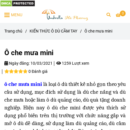
0
MENU
Trang chủ
/
KIẾN THỨC Ô DÙ CẦM TAY
/
Ô che mưa mini
Ô che mưa mini
Ngày đăng:
10/03/2021
1259 Lượt xem
0 Đánh giá
ô che mưa mini
là loại ô dù thiết kế nhỏ gọn theo yêu
cầu sử dụng, mục đích sử dụng là dù che nắng và dù
che mưa hoặc làm ô dù quảng cáo, dù quà tặng doanh
nghiệp. Hiện nay ô dù che mini được yêu thích sử
dụng phổ biến trên thị trường với chức năng gấp và
mở ô dù dễ dàng, sử dụng làm dù quảng cáo, dù cầm