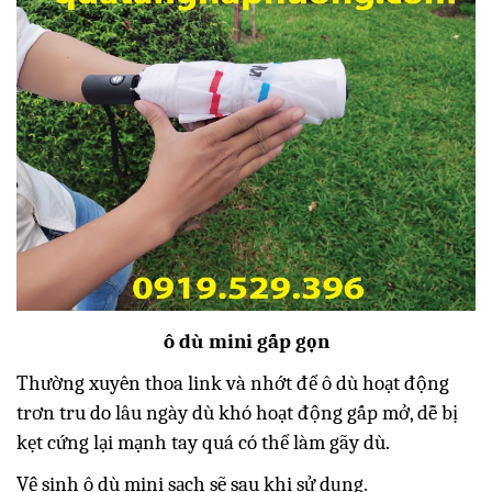
ô dù mini gấp gọn
Thường xuyên thoa link và nhớt để ô dù hoạt động
trơn tru do lâu ngày dù khó hoạt động gấp mở, dễ bị
kẹt cứng lại mạnh tay quá có thể làm gãy dù.
Vệ sinh ô dù mini sạch sẽ sau khi sử dụng.