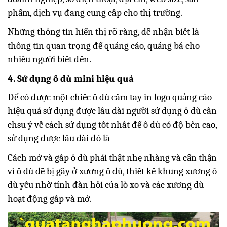
phẩm, dịch vụ đang cung cấp cho thị trường.
Những thông tin hiển thị rõ ràng, dễ nhận biết là
thông tin quan trọng để quảng cáo, quảng bá cho
nhiều người biết đến.
4. Sử dụng ô dù mini hiệu quả
Để có được một chiếc ô dù cầm tay in logo quảng cáo
hiệu quả sử dụng được lâu dài người sử dụng ô dù cần
chsu ý về cách sử dụng tốt nhất để ô dù có độ bền cao,
sử dụng được lâu dài đó là
Cách mở và gấp ô dù phải thật nhẹ nhàng và cẩn thận
vì ô dù dễ bị gãy ở xương ô dù, thiết kế khung xương ô
dù yếu nhờ tính đàn hồi của lò xo và các xương dù
hoạt động gấp và mở.