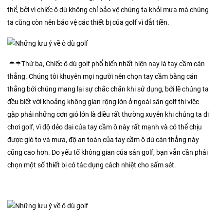
thể, bởi vì chiếc ô dù không chỉ bảo vệ chúng ta khỏi mưa mà chúng
ta cũng còn nên bảo vệ các thiết bị của golf vì đắt tiền.
☂☂Thứ ba, Chiếc ô dù golf phổ biến nhất hiện nay là tay cầm cán
thẳng. Chúng tôi khuyên mọi người nên chọn tay cầm bằng cán
thẳng bởi chúng mang lại sự chắc chắn khi sử dụng, bởi lẽ chúng ta
đều biết với khoảng không gian rộng lớn ở ngoài sân golf thì việc
gặp phải những cơn gió lớn là điều rất thường xuyên khi chúng ta đi
chơi golf, vì độ dẻo dai của tay cầm ô này rất mạnh và có thể chịu
được gió to và mưa, độ an toàn của tay cầm ô dù cán thẳng này
cũng cao hơn. Do yếu tố không gian của sân golf, bạn vẫn cần phải
chọn một số thiết bị có tác dụng cách nhiệt cho sấm sét.