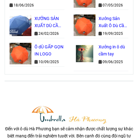
TAY TRỰC TIẾP
Thành Phố Hồ
18/06/2026
07/05/2026
– NHẬN IN
Chí Minh
LOGO THEO
XƯỞNG SẢN
Xưởng Sản
YÊU CẦU, GIÁ
XUẤT DÙ CẦM
Xuất Ô Dù Cầm
GỐC TẠI
TAY IN LOGO
Tay Tại TP. Hồ
24/02/2026
19/09/2025
XƯỞNG
GIÁ GỐC
Chí Minh
Ô dÙ GẤP GỌN
Xưởng in ô dù
IN LOGO
cầm tay
10/09/2025
09/06/2025
Đến với ô dù Hà Phương bạn sẽ cảm nhận được chất lượng sự khác
biệt mang đến trải nghiệm tuyệt vời. Bên cạnh đó cùng đội ngũ tư