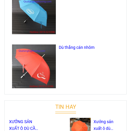
Dù thẳng cán nhôm
TIN HAY
XƯỞNG SẢN
Xưởng sản
XUẤT Ô DÙ CẦM
xuất ô dù