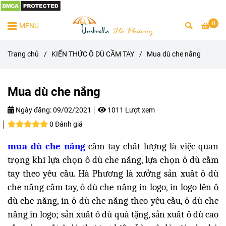
0
MENU
Trang chủ
/
KIẾN THỨC Ô DÙ CẦM TAY
/
Mua dù che nắng
Mua dù che nắng
Ngày đăng:
09/02/2021
1011 Lượt xem
0 Đánh giá
mua dù che nắng
cầm tay chất lượng là việc quan
trọng khi lựa chọn ô dù che nắng, lựa chọn ô dù cầm
tay theo yêu cầu. Hà Phương là xưởng sản xuất ô dù
che nắng cầm tay, ô dù che nắng in logo, in logo lên ô
dù che nằng, in ô dù che nắng theo yêu cầu, ô dù che
nắng in logo; sản xuất ô dù quà tặng, sản xuất ô dù cao