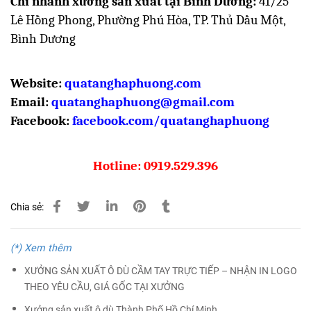
Chi nhánh xưởng sản xuất tại Bình Dương:
41/25
Lê Hồng Phong, Phường Phú Hòa, TP. Thủ Dầu Một,
Bình Dương
Website:
quatanghaphuong.com
Email:
quatanghaphuong@gmail.com
Facebook
:
facebook.com/quatanghaphuong
Hotline: 0919.529.396
Chia sẻ:
(*) Xem thêm
XƯỞNG SẢN XUẤT Ô DÙ CẦM TAY TRỰC TIẾP – NHẬN IN LOGO
THEO YÊU CẦU, GIÁ GỐC TẠI XƯỞNG
Xưởng sản xuất ô dù Thành Phố Hồ Chí Minh