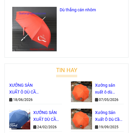
Dù thẳng cán nhôm
TIN HAY
XƯỞNG SẢN
Xưởng sản
XUẤT Ô DÙ CẦM
xuất ô dù
TAY TRỰC TIẾP
Thành Phố Hồ
18/06/2026
07/05/2026
– NHẬN IN
Chí Minh
LOGO THEO
XƯỞNG SẢN
Xưởng Sản
YÊU CẦU, GIÁ
XUẤT DÙ CẦM
Xuất Ô Dù Cầm
GỐC TẠI
TAY IN LOGO
Tay Tại TP. Hồ
24/02/2026
19/09/2025