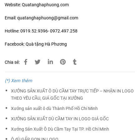
Website: Quatanghaphuong.com
Email: quatanghaphuong@gmail.com
Hotline: 0919.52.9396- 0972.497.258
Facebook: Quà tặng Hà Phương
Chia sẻ:
(*) Xem thêm
XƯỞNG SẢN XUẤT Ô DÙ CẦM TAY TRỰC TIẾP – NHẬN IN LOGO
THEO YÊU CẦU, GIÁ GỐC TẠI XƯỞNG
Xưởng sản xuất ô dù Thành Phố Hồ Chí Minh
XƯỞNG SẢN XUẤT DÙ CẦM TAY IN LOGO GIÁ GỐC
Xưởng Sản Xuất Ô Dù Cầm Tay Tại TP. Hồ Chí Minh
Ô dÙ GẤP GỌN IN LOGO