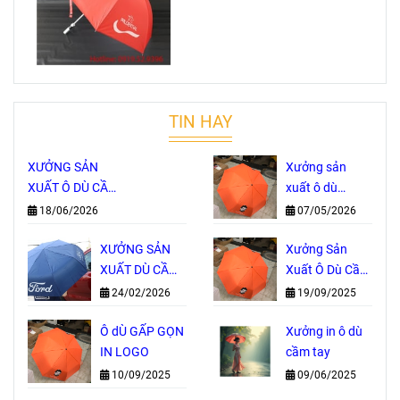
TIN HAY
XƯỞNG SẢN
Xưởng sản
XUẤT Ô DÙ CẦM
xuất ô dù
TAY TRỰC TIẾP
Thành Phố Hồ
18/06/2026
07/05/2026
– NHẬN IN
Chí Minh
LOGO THEO
XƯỞNG SẢN
Xưởng Sản
YÊU CẦU, GIÁ
XUẤT DÙ CẦM
Xuất Ô Dù Cầm
GỐC TẠI
TAY IN LOGO
Tay Tại TP. Hồ
24/02/2026
19/09/2025
XƯỞNG
GIÁ GỐC
Chí Minh
Ô dÙ GẤP GỌN
Xưởng in ô dù
IN LOGO
cầm tay
10/09/2025
09/06/2025