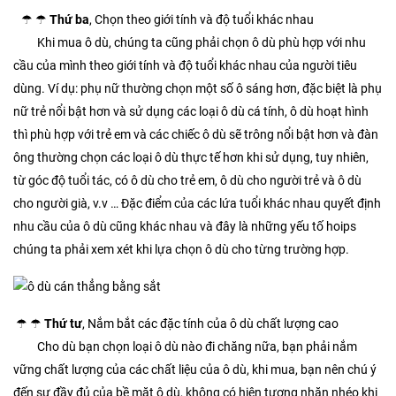
☂ ☂
Thứ ba
, Chọn theo giới tính và độ tuổi khác nhau
Khi mua ô dù, chúng ta cũng phải chọn ô dù phù hợp với nhu
cầu của mình theo giới tính và độ tuổi khác nhau của người tiêu
dùng. Ví dụ: phụ nữ thường chọn một số ô sáng hơn, đặc biệt là phụ
nữ trẻ nổi bật hơn và sử dụng các loại ô dù cá tính, ô dù hoạt hình
thì phù hợp với trẻ em và các chiếc ô dù sẽ trông nổi bật hơn và đàn
ông thường chọn các loại ô dù thực tế hơn khi sử dụng, tuy nhiên,
từ góc độ tuổi tác, có ô dù cho trẻ em, ô dù cho người trẻ và ô dù
cho người già, v.v … Đặc điểm của các lứa tuổi khác nhau quyết định
nhu cầu của ô dù cũng khác nhau và đây là những yếu tố hoips
chúng ta phải xem xét khi lựa chọn ô dù cho từng trường hợp.
☂ ☂
Thứ tư
, Nắm bắt các đặc tính của ô dù chất lượng cao
Cho dù bạn chọn loại ô dù nào đi chăng nữa, bạn phải nắm
vững chất lượng của các chất liệu của ô dù, khi mua, bạn nên chú ý
đến sự đầy đủ của bề mặt ô dù, không có hiện tượng nhăn nhéo khi