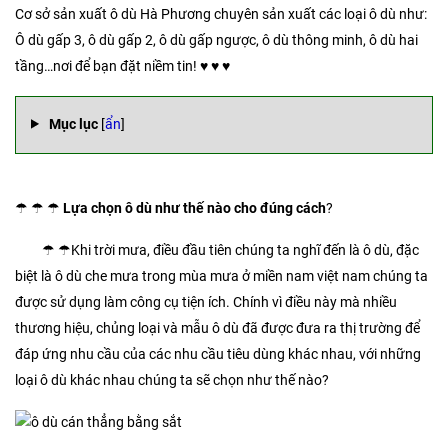
Cơ sở sản xuất ô dù Hà Phương chuyên sản xuất các loại ô dù như:
Ô dù gấp 3, ô dù gấp 2, ô dù gấp ngược, ô dù thông minh, ô dù hai
tầng…nơi để bạn đặt niềm tin! ♥️ ♥️ ♥️
Mục lục
[
ẩn
]
☂ ☂ ☂
Lựa chọn ô dù như thế nào cho đúng cách
?
☂ ☂Khi trời mưa, điều đầu tiên chúng ta nghĩ đến là ô dù, đặc
biệt là ô dù che mưa trong mùa mưa ở miền nam việt nam chúng ta
được sử dụng làm công cụ tiện ích. Chính vì điều này mà nhiều
thương hiệu, chủng loại và mẫu ô dù đã được đưa ra thị trường để
đáp ứng nhu cầu của các nhu cầu tiêu dùng khác nhau, với những
loại ô dù khác nhau chúng ta sẽ chọn như thế nào?