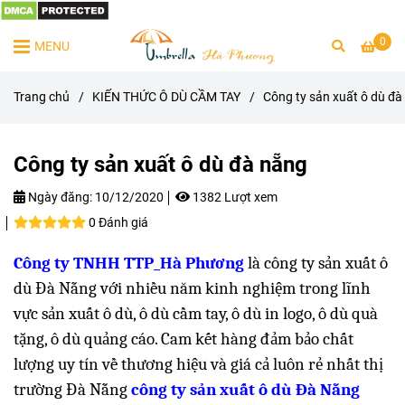
0
MENU
Trang chủ
/
KIẾN THỨC Ô DÙ CẦM TAY
/
Công ty sản xuất ô dù đà
Công ty sản xuất ô dù đà nẵng
Ngày đăng:
10/12/2020
1382 Lượt xem
0 Đánh giá
Công ty TNHH TTP_Hà Phương
là công ty sản xuất ô
dù Đà Nẵng với nhiều năm kinh nghiệm trong lĩnh
vực sản xuất ô dù, ô dù cầm tay, ô dù in logo, ô dù quà
tặng, ô dù quảng cáo. Cam kết hàng đảm bảo chất
lượng uy tín về thương hiệu và giá cả luôn rẻ nhất thị
trường Đà Nẵng
công ty sản xuất ô dù Đà Nẵng