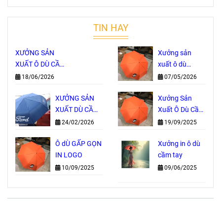
TIN HAY
XƯỞNG SẢN
Xưởng sản
XUẤT Ô DÙ CẦM
xuất ô dù
TAY TRỰC TIẾP
Thành Phố Hồ
18/06/2026
07/05/2026
– NHẬN IN
Chí Minh
LOGO THEO
XƯỞNG SẢN
Xưởng Sản
YÊU CẦU, GIÁ
XUẤT DÙ CẦM
Xuất Ô Dù Cầm
GỐC TẠI
TAY IN LOGO
Tay Tại TP. Hồ
24/02/2026
19/09/2025
XƯỞNG
GIÁ GỐC
Chí Minh
Ô dÙ GẤP GỌN
Xưởng in ô dù
IN LOGO
cầm tay
10/09/2025
09/06/2025