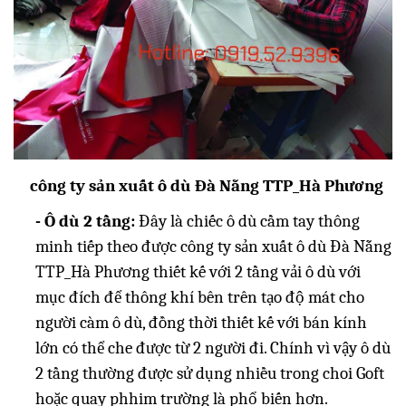
công ty sản xuất ô dù Đà Nẵng TTP_Hà Phương
- Ô dù 2 tầng:
Đây là chiếc ô dù cầm tay thông
minh tiếp theo được công ty sản xuất ô dù Đà Nẵng
TTP_Hà Phương thiết kế với 2 tầng vải ô dù với
mục đích để thông khí bên trên tạo độ mát cho
người càm ô dù, đồng thời thiết kế với bán kính
lớn có thể che được từ 2 người đi. Chính vì vậy ô dù
2 tầng thường được sử dụng nhiều trong choi Goft
hoặc quay phhim trường là phổ biến hơn.