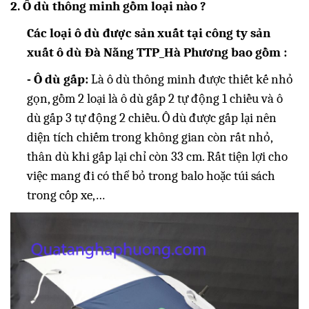
2. Ô dù thông minh gồm loại nào ?
Các loại ô dù được sản xuất tại công ty sản
xuất ô dù Đà Nẵng TTP_Hà Phương bao gồm :
- Ô dù gấp:
Là ô dù thông minh được thiết kế nhỏ
gọn, gồm 2 loại là ô dù gấp 2 tự động 1 chiều và ô
dù gấp 3 tự động 2 chiều. Ô dù được gấp lại nên
diện tích chiếm trong không gian còn rất nhỏ,
thân dù khi gấp lại chỉ còn 33 cm. Rất tiện lợi cho
việc mang đi có thể bỏ trong balo hoặc túi sách
trong cốp xe,…