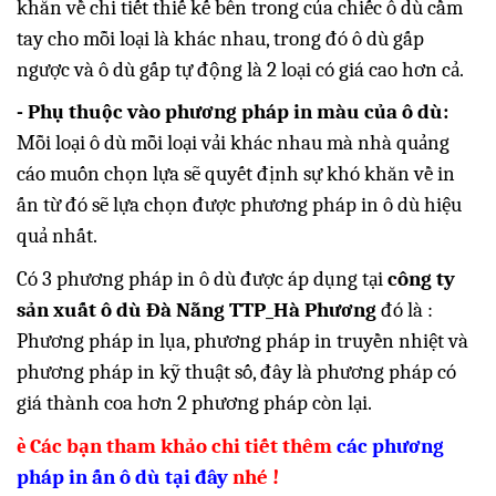
khăn về chi tiết thiế kế bên trong của chiếc ô dù cầm
tay cho mỗi loại là khác nhau, trong đó ô dù gấp
ngược và ô dù gấp tự động là 2 loại có giá cao hơn cả.
- Phụ thuộc vào phương pháp in màu của ô dù:
Mỗi loại ô dù mỗi loại vải khác nhau mà nhà quảng
cáo muốn chọn lựa sẽ quyết định sự khó khăn về in
ấn từ đó sẽ lựa chọn được phương pháp in ô dù hiệu
quả nhất.
Có 3 phương pháp in ô dù được áp dụng tại
công ty
sản xuất ô dù Đà Nẵng TTP_Hà Phương
đó là :
Phương pháp in lụa, phương pháp in truyền nhiệt và
phương pháp in kỹ thuật số, đây là phương pháp có
giá thành coa hơn 2 phương pháp còn lại.
è
Các bạn tham khảo chi tiết thêm
các phương
pháp in ấn ô dù
tại đây
nhé !