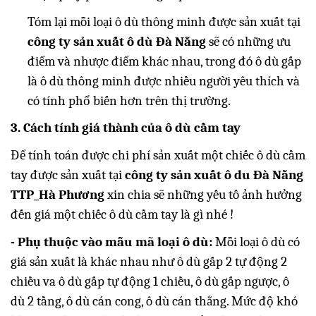
Tóm lại mỗi loại ô dù thông minh được sản xuất tại
công ty sản xuất ô dù Đà Nẵng
sẽ có những ưu
điểm và nhược điểm khác nhau, trong đó ô dù gấp
là ô dù thông minh được nhiều người yêu thích và
có tính phổ biến hơn trên thị trường.
3. Cách tính giá thành của ô dù cầm tay
Để tính toán được chi phí sản xuất một chiếc ô dù cầm
tay được sản xuất tại
công ty sản xuất ô du Đà Nẵng
TTP_Hà Phương
xin chia sẽ những yếu tố ảnh hưởng
đến giá một chiếc ô dù cầm tay là gì nhé !
- Phụ thuộc vào mẫu mã loại ô dù:
Mỗi loại ô dù có
giá sản xuất là khác nhau như ô dù gấp 2 tự động 2
chiều va ô dù gấp tự động 1 chiều, ô dù gấp ngược, ô
dù 2 tầng, ô dù cán cong, ô dù cán thẳng. Mức độ khó